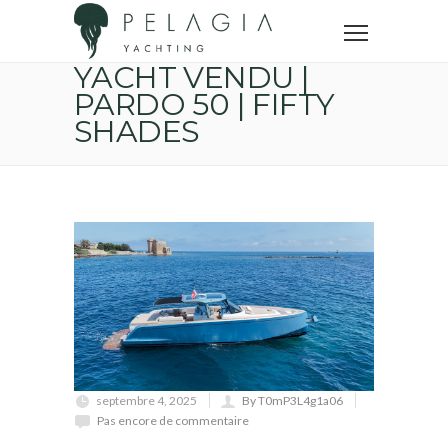
Accueil
Yachts vendus
YACHT VENDU | PARDO 50 | FIFTY SHADES
YACHT VENDU |
PARDO 50 | FIFTY
SHADES
septembre 4, 2025
By T0mP3L4g1a06
Pas encore de commentaire