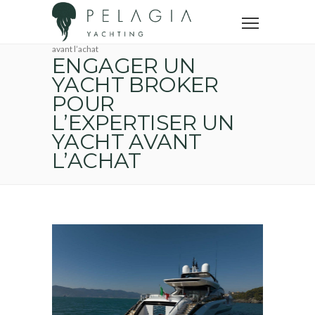
Accueil
Conseils achat yacht
Yachting News
Engager un yacht broker pour l’expertiser un yacht
avant l’achat
ENGAGER UN
YACHT BROKER
POUR
L’EXPERTISER UN
YACHT AVANT
L’ACHAT