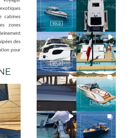
 exotiques
e cabines
ses zones
pleinement
uipées des
ation pour
INE