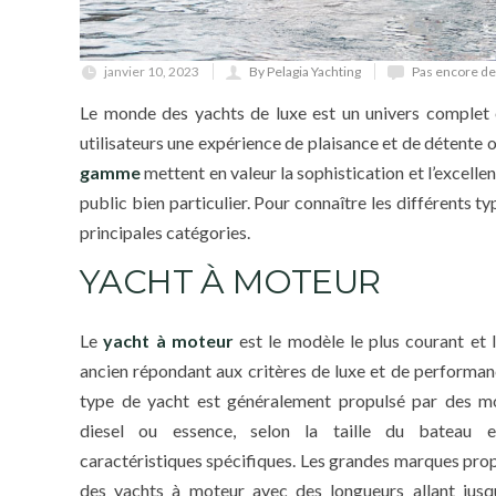
janvier 10, 2023
By Pelagia Yachting
Pas encore d
Le monde des yachts de luxe est un univers complet e
utilisateurs une expérience de plaisance et de détente 
gamme
mettent en valeur la sophistication et l’excellen
public bien particulier. Pour connaître les différents t
principales catégories.
YACHT À MOTEUR
Le
yacht à moteur
est le modèle le plus courant et l
ancien répondant aux critères de luxe et de performan
type de yacht est généralement propulsé par des m
diesel ou essence, selon la taille du bateau 
caractéristiques spécifiques. Les grandes marques pro
des yachts à moteur avec des longueurs allant jusq