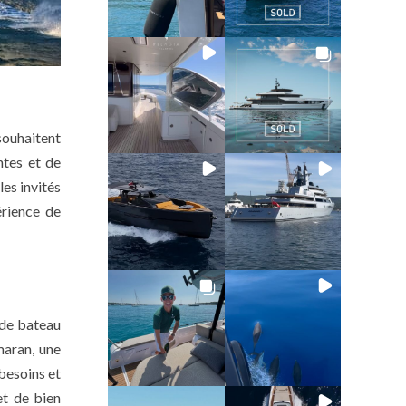
souhaitent
ntes et de
les invités
érience de
 de bateau
maran, une
 besoins et
et de bien