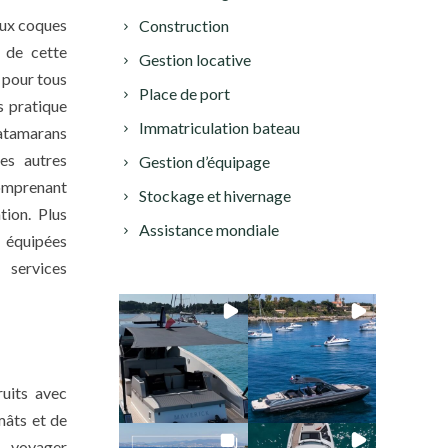
ux coques
Construction
é de cette
Gestion locative
 pour tous
Place de port
s pratique
Immatriculation bateau
catamarans
es autres
Gestion d’équipage
comprenant
Stockage et hivernage
tion. Plus
Assistance mondiale
équipées
services
ruits avec
mâts et de
r voyager