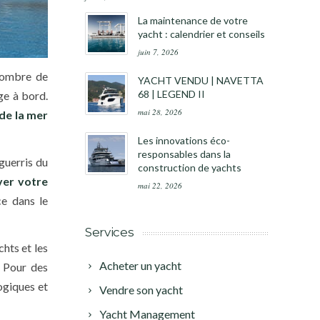
La maintenance de votre
yacht : calendrier et conseils
juin 7, 2026
nombre de
YACHT VENDU | NAVETTA
68 | LEGEND II
ge à bord.
mai 28, 2026
de la mer
Les innovations éco-
responsables dans la
guerris du
construction de yachts
ver votre
mai 22, 2026
ce dans le
Services
chts et les
Acheter un yacht
. Pour des
ogiques et
Vendre son yacht
Yacht Management