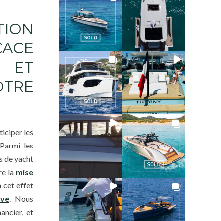
ON
CACE
 ET
OTRE
ticiper les
 Parmi les
s de yacht
e la
mise
 cet effet
ive
. Nous
ancier, et