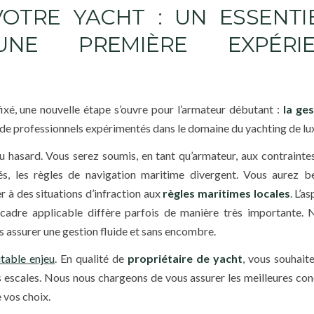
OTRE YACHT : UN ESSENTI
NE PREMIÈRE EXPÉRIE
fixé, une nouvelle étape s’ouvre pour l’armateur débutant :
la ge
de professionnels expérimentés dans le domaine du yachting de lu
au hasard. Vous serez soumis, en tant qu’armateur, aux contraint
és, les règles de navigation maritime divergent. Vous aurez b
 à des situations d’infraction aux
règles maritimes locales
. L’a
e cadre applicable diffère parfois de manière très importante.
s assurer une gestion fluide et sans encombre.
itable enjeu
. En qualité de
propriétaire de yacht
, vous souhait
 escales. Nous nous chargeons de vous assurer les meilleures con
 vos choix.