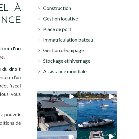
EL À
Construction
NCE
Gestion locative
Place de port
Immatriculation bateau
stion d’un
Gestion d’équipage
xe.
Stockage et hivernage
es du
droit
Assistance mondiale
esoin d’un
spect fiscal
 Nous vous
ez pouvoir
ditions de