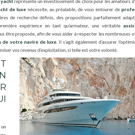
 yacht
représente un investissement de choix pour les amateurs d
cht de luxe
nécessite, au préalable, de vous entourer de
profe
tères de recherche définis, des propositions parfaitement adap
première expérience en tant qu’armateur, une véritable
assi
s être proposée, afin de vous aider à respecter les nombreuses o
n de votre navire de luxe
. Il s’agit également d’assurer l’optim
miser vos revenus d’exploitation, si telle est votre volonté.
ET
N
R
UI
 un
vos