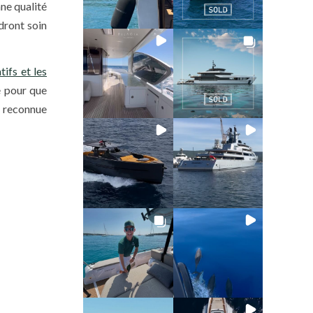
nne qualité
ront soin
tifs et les
e pour que
e reconnue