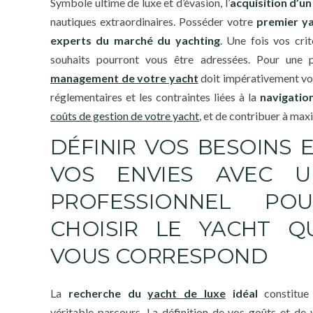
Symbole ultime de luxe et d’évasion, l’
acquisition d’un
nautiques extraordinaires. Posséder votre
premier ya
experts du marché du yachting
. Une fois vos cri
souhaits pourront vous être adressées. Pour une 
management de votre yacht
doit impérativement vou
réglementaires et les contraintes liées à la
navigatio
coûts de gestion de votre yacht
, et de contribuer à maxi
DÉFINIR VOS BESOINS 
VOS ENVIES AVEC U
PROFESSIONNEL POU
CHOISIR LE YACHT Q
VOUS CORRESPOND
La
recherche du
yacht de luxe
idéal
constitue
véritable parcours. La définition de vos goûts et de 