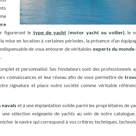
nts
mme
ère
r figureront le
type de yacht
(
motor yacht ou voilier)
, le 
 la mise en location à certaines périodes, la présence d’un équipa
t indispensable de vous entourer de véritables
experts du monde 
.
let et personnalisé. Ses fondateurs sont des professionnels a
eurs connaissances et leur réseau afin de vous permettre de
trou
notre signature et place notre société comme véritable référen
s navals
et à une implantation solide parmi les propriétaires de ya
une sélection exigeante de yachts au sein de notre catalogue
icher le navire qui correspond à vos critères techniques, technol