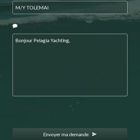
Address
*
Message
*
Êtes-vous humain ?
*
Envoyer ma demande