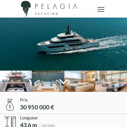
Prix
30 950 000 €
Longueur
43.6 m
143.04 ft.