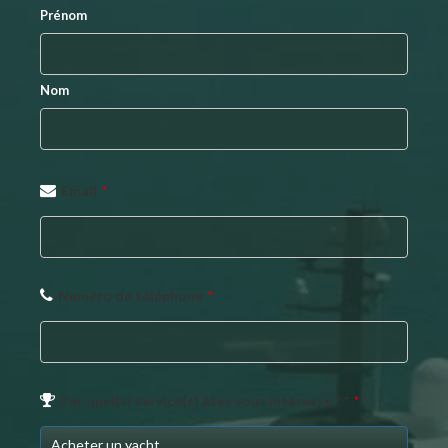
Prénom
Nom
Email
*
Numéro de téléphone
*
Par quel(s) service(s) êtes vous intéressé ? *
*
Acheter un yacht