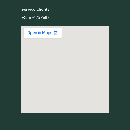
Service Clients:
+33674757682