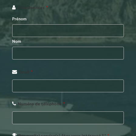
Contact
Coordonnées
*
Email
*
Prénom
Nom
Email
*
Numéro de téléphone
*
Par quel(s) service(s) êtes vous intéressé ? *
*