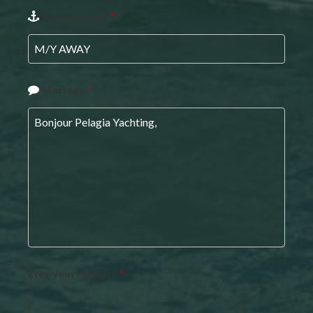
Nom du yacht
*
Message
*
Êtes-vous humain ?
*