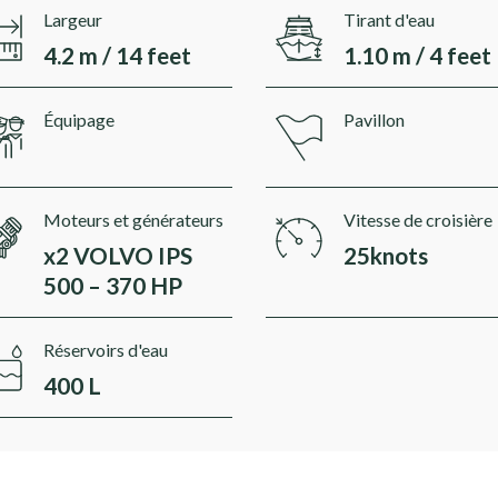
Largeur
Tirant d'eau
4.2 m / 14 feet
1.10 m / 4 feet
Équipage
Pavillon
Moteurs et générateurs
Vitesse de croisière
x2 VOLVO IPS
25knots
500 – 370 HP
Réservoirs d'eau
400 L