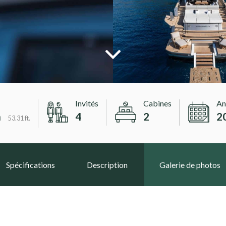
Invités
Cabines
An
m
4
2
2
53.31 ft.
Spécifications
Description
Galerie de photos