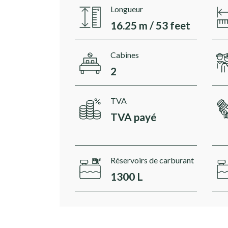
Longueur
16.25 m / 53 feet
Cabines
2
TVA
TVA payé
Réservoirs de carburant
1300 L