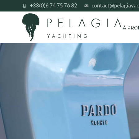
+33(0)6 74 75 76 82
contact@pelagiayac
À PRO