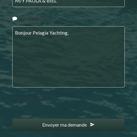
Message
*
Company
Êtes-vous humain ?
*
Name
*
Envoyer ma demande