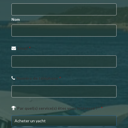
Nom
Email
*
Numéro de téléphone
*
Par quel(s) service(s) êtes vous intéressé ? *
*
Acheter un yacht