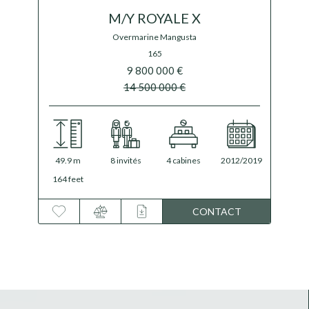
M/Y ROYALE X
Overmarine Mangusta
165
9 800 000 €
14 500 000 €
49.9 m
8 invités
4 cabines
2012
/
2019
164 feet
CONTACT