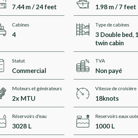
7.44 m / 24 feet
1.98 m / 7 feet
Cabines
Type de cabines
4
3 Double bed, 
twin cabin
Statut
TVA
Commercial
Non payé
Moteurs et générateurs
Vitesse de croisière
2x MTU
18knots
Réservoirs d'eau
Reservoirs eaux usé
3028 L
1000 L