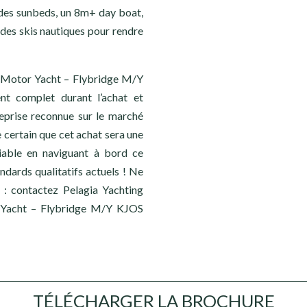
des sunbeds, un 8m+ day boat,
 des skis nautiques pour rendre
le Motor Yacht – Flybridge M/Y
t complet durant l’achat et
reprise reconnue sur le marché
 certain que cet achat sera une
liable en naviguant à bord ce
ndards qualitatifs actuels ! Ne
 : contactez Pelagia Yachting
r Yacht – Flybridge M/Y KJOS
TÉLÉCHARGER LA BROCHURE