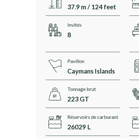
37.9 m / 124 feet
Invités
8
Pavillon
Caymans Islands
Tonnage brut
223 GT
Réservoirs de carburant
26029 L