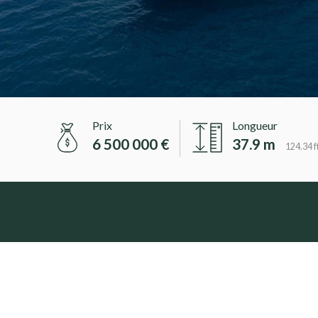
Prix
Longueur
6 500 000 €
37.9 m
124.34 ft