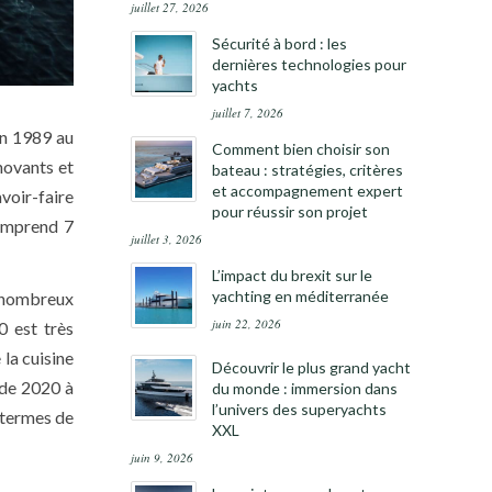
juillet 27, 2026
Sécurité à bord : les
dernières technologies pour
yachts
juillet 7, 2026
en 1989 au
Comment bien choisir son
novants et
bateau : stratégies, critères
et accompagnement expert
voir-faire
pour réussir son projet
comprend 7
juillet 3, 2026
L’impact du brexit sur le
yachting en méditerranée
e nombreux
juin 22, 2026
0 est très
la cuisine
Découvrir le plus grand yacht
 de 2020 à
du monde : immersion dans
l’univers des superyachts
 termes de
XXL
juin 9, 2026