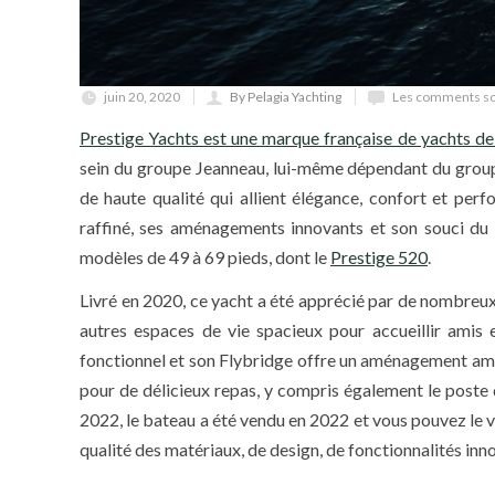
juin 20, 2020
By Pelagia Yachting
Les comments so
Prestige Yachts est une marque française de yachts de
sein du groupe Jeanneau, lui-même dépendant du group
de haute qualité qui allient élégance, confort et perf
raffiné, ses aménagements innovants et son souci du
modèles de 49 à 69 pieds, dont le
Prestige 520
.
Livré en 2020, ce yacht a été apprécié par de nombreux 
autres espaces de vie spacieux pour accueillir amis 
fonctionnel et son Flybridge offre un aménagement ample
pour de délicieux repas, y compris également le poste
2022, le bateau a été vendu en 2022 et vous pouvez le 
qualité des matériaux, de design, de fonctionnalités inno