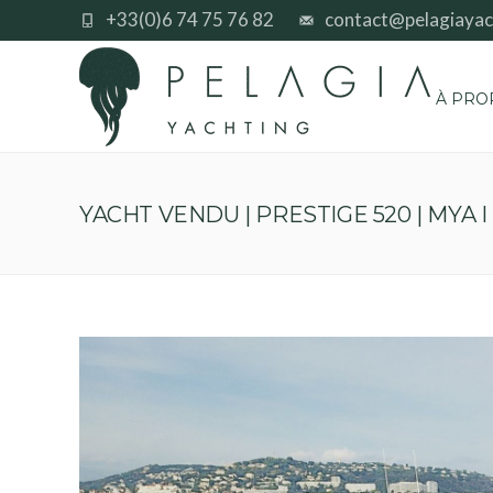
+33(0)6 74 75 76 82
contact@pelagiayac
À PRO
YACHT VENDU | PRESTIGE 520 | MYA I