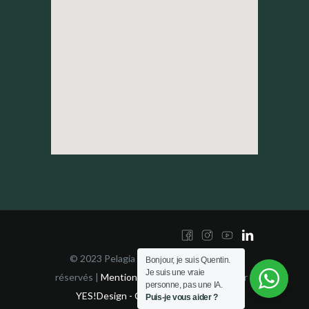
© 2023 Pelagia Yachting | Tous droits
Bonjour, je suis Quentin.
Je suis une vraie
réservés |
Mentions Légales
| Développé par
personne, pas une IA.
YES!Design - Consultant SEO Nice
Puis-je vous aider ?