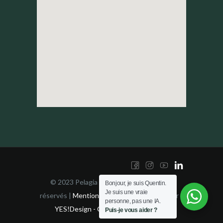
© 2023 Pelagia Yachting | Tous droits
Bonjour, je suis Quentin.
Je suis une vraie
réservés |
Mentions Légales
| Développé par
personne, pas une IA.
YES!Design - Consultant SEO Nice
Puis-je vous aider ?