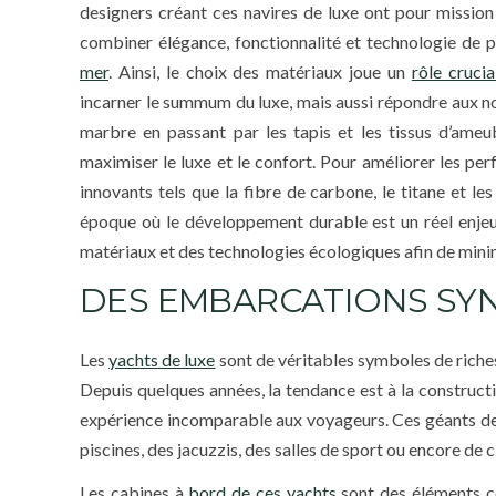
designers créant ces navires de luxe ont pour mission
combiner élégance, fonctionnalité et technologie de po
mer
. Ainsi, le choix des matériaux joue un
rôle cruci
incarner le summum du luxe, mais aussi répondre aux nor
marbre en passant par les tapis et les tissus d’ame
maximiser le luxe et le confort. Pour améliorer les perf
innovants tels que la fibre de carbone, le titane et le
époque où le développement durable est un réel enjeu
matériaux et des technologies écologiques afin de minimi
DES EMBARCATIONS SY
Les
yachts de luxe
sont de véritables symboles de riche
Depuis quelques années, la tendance est à la construct
expérience incomparable aux voyageurs. Ces géants de
piscines, des jacuzzis, des salles de sport ou encore de 
Les cabines à
bord de ces yachts
sont des éléments ce