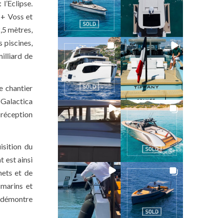
l’Eclipse.
 + Voss et
,5 mètres,
 piscines,
illiard de
e chantier
 Galactica
 réception
isition du
 est ainsi
hets et de
 marins et
e démontre