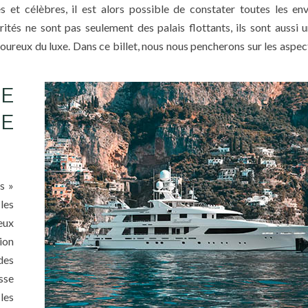
 et célèbres, il est alors possible de constater toutes les env
ités ne sont pas seulement des palais flottants, ils sont aussi 
amoureux du luxe. Dans ce billet, nous nous pencherons sur les aspe
E
E
s »
les
eux
tion
des
sse
les