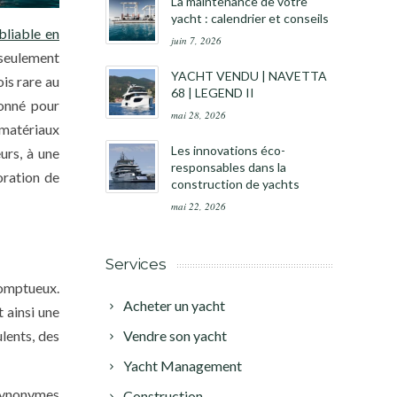
La maintenance de votre
yacht : calendrier et conseils
bliable en
juin 7, 2026
 seulement
YACHT VENDU | NAVETTA
is rare au
68 | LEGEND II
ionné pour
mai 28, 2026
s matériaux
Les innovations éco-
urs, à une
responsables dans la
oration de
construction de yachts
mai 22, 2026
Services
somptueux.
Acheter un yacht
 ainsi une
lents, des
Vendre son yacht
Yacht Management
 synonymes
Construction