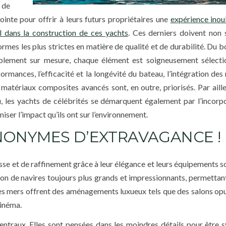
 de
inte pour offrir à leurs futurs propriétaires une
expérience inou
al dans la construction de ces yachts
. Ces derniers doivent non
mes les plus strictes en matière de qualité et de durabilité. Du bo
ublement sur mesure, chaque élément est soigneusement sélect
ormances, l’efficacité et la longévité du bateau, l’intégration de
s matériaux composites avancés sont, en outre, priorisés. Par aille
, les yachts de célébrités se démarquent également par l’incorp
ser l’impact qu’ils ont sur l’environnement.
NONYMES D’EXTRAVAGANCE !
sse et de raffinement grâce à leur élégance et leurs équipements 
ion de navires toujours plus grands et impressionnants, permettant
s mers offrent des aménagements luxueux tels que des salons opu
cinéma.
ntraux. Elles sont pensées dans les moindres détails pour être