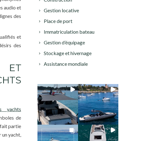
s audio et
Gestion locative
 dignes des
Place de port
Immatriculation bateau
alifiés et
Gestion d’équipage
désirs des
Stockage et hivernage
Assistance mondiale
 ET
HTS
s yachts
mboles de
ait partie
 un yacht,