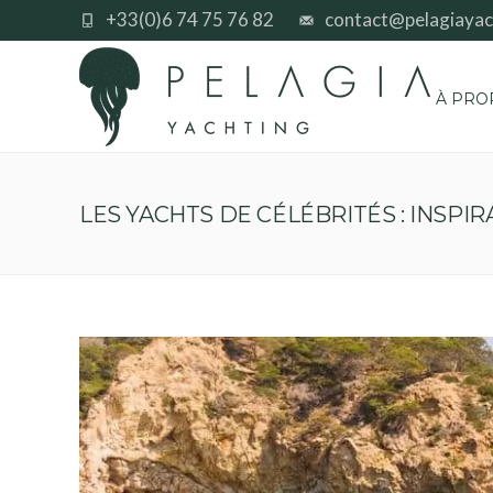
+33(0)6 74 75 76 82
contact@pelagiayac
À PRO
LES YACHTS DE CÉLÉBRITÉS : INSPI