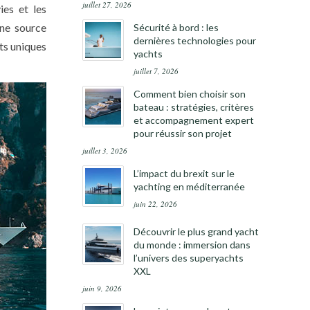
juillet 27, 2026
ies et les
une source
Sécurité à bord : les
dernières technologies pour
cts uniques
yachts
juillet 7, 2026
Comment bien choisir son
bateau : stratégies, critères
et accompagnement expert
pour réussir son projet
juillet 3, 2026
L’impact du brexit sur le
yachting en méditerranée
juin 22, 2026
Découvrir le plus grand yacht
du monde : immersion dans
l’univers des superyachts
XXL
juin 9, 2026