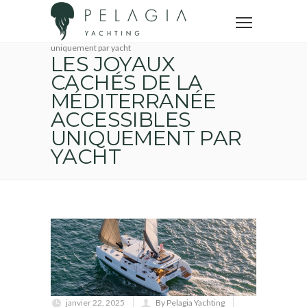
Accueil
Voyage en yacht
Les joyaux cachés de la méditerranée accessibles
uniquement par yacht
LES JOYAUX
CACHÉS DE LA
MÉDITERRANÉE
ACCESSIBLES
UNIQUEMENT PAR
YACHT
janvier 22, 2025
By Pelagia Yachting