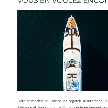
VOUS EN VOULEZ ENCOR
Dernier modèle qui attire les regards assurément, l
élégance et fonctionnalité. On apprécie également son