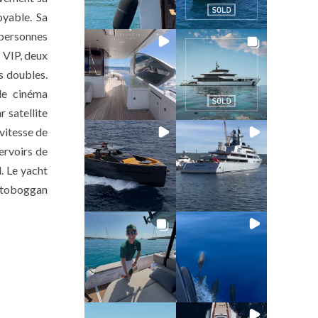
oyable. Sa
 personnes
 VIP, deux
s doubles.
de cinéma
 satellite
vitesse de
ervoirs de
. Le yacht
n toboggan