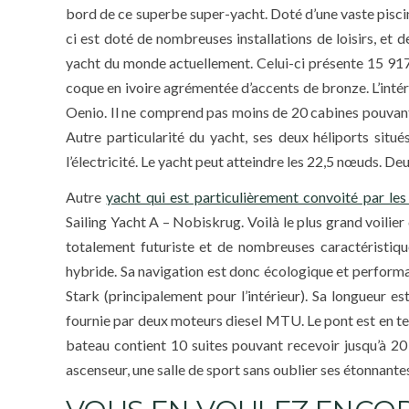
bord de ce superbe super-yacht. Doté d’une vaste pisci
ci est doté de nombreuses installations de loisirs, et
yacht du monde actuellement. Celui-ci présente 15 917
coque en ivoire agrémentée d’accents de bronze. L’intéri
Oenio. Il ne comprend pas moins de 20 cabines pouvant
Autre particularité du yacht, ses deux héliports situé
l’électricité. Le yacht peut atteindre les 22,5 nœuds. D
Autre
yacht qui est particulièrement convoité par les
Sailing Yacht A – Nobiskrug. Voilà le plus grand voilier 
totalement futuriste et de nombreuses caractéristique
hybride. Sa navigation est donc écologique et perform
Stark (principalement pour l’intérieur). Sa longueur e
fournie par deux moteurs diesel MTU. Le pont est en teck
bateau contient 10 suites pouvant recevoir jusqu’à 20
ascenseur, une salle de sport sans oublier ses étonnant