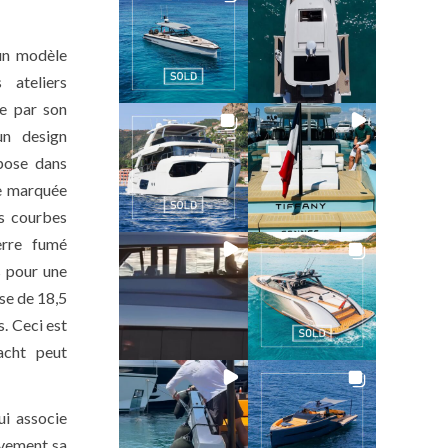
un modèle
 ateliers
e par son
un design
pose dans
e marquée
s courbes
erre fumé
s pour une
sse de 18,5
. Ceci est
acht peut
ui associe
ivement sa