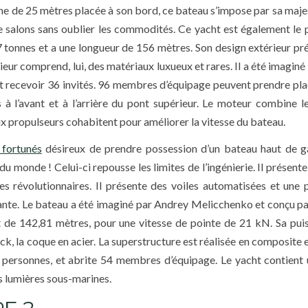
ne de 25 mètres placée à son bord, ce bateau s’impose par sa majes
 de salons sans oublier les commodités. Ce yacht est également le 
 tonnes et a une longueur de 156 mètres. Son design extérieur pr
eur comprend, lui, des matériaux luxueux et rares. Il a été imagin
 recevoir 36 invités. 96 membres d’équipage peuvent prendre pla
s à l’avant et à l’arrière du pont supérieur. Le moteur combine le
eux propulseurs cohabitent pour améliorer la vitesse du bateau.
 fortunés
désireux de prendre possession d’un bateau haut de 
du monde ! Celui-ci repousse les limites de l’ingénierie. Il présent
s révolutionnaires. Il présente des voiles automatisées et une 
ante. Le bateau a été imaginé par Andrey Melicchenko et conçu pa
st de 142,81 mètres, pour une vitesse de pointe de 21 kN. Sa pui
, la coque en acier. La superstructure est réalisée en composite e
 personnes, et abrite 54 membres d’équipage. Le yacht contient 
es lumières sous-marines.