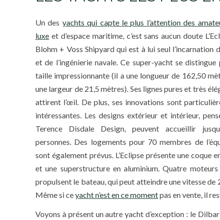
Un des
yachts qui capte le plus l’attention des amate
luxe
et d’espace maritime, c’est sans aucun doute L’Ecl
Blohm + Voss Shipyard qui est à lui seul l’incarnation 
et de l’ingénierie navale. Ce super-yacht se distingue 
taille impressionnante (il a une longueur de 162,50 mèt
une largeur de 21,5 mètres). Ses lignes pures et très él
attirent l’œil. De plus, ses innovations sont particuli
intéressantes. Les designs extérieur et intérieur, pens
Terence Disdale Design, peuvent accueillir jusq
personnes. Des logements pour 70 membres de l’éq
sont également prévus. L’Eclipse présente une coque en
et une superstructure en aluminium. Quatre moteu
propulsent le bateau, qui peut atteindre une vitesse de
Même si ce
yacht n’est en ce moment
pas en vente, il re
Voyons à présent un autre yacht d’exception : le Dilba