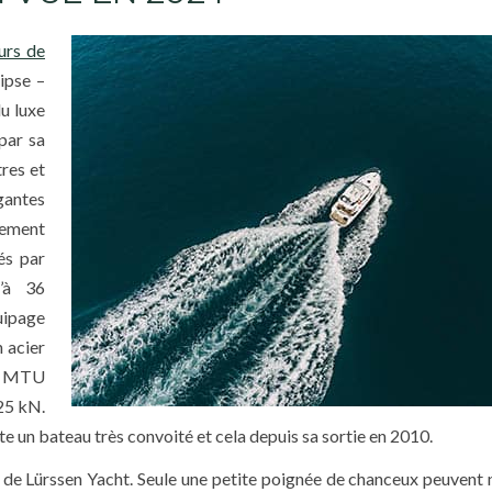
urs de
ipse –
du luxe
par sa
res et
égantes
èrement
és par
u’à 36
uipage
 acier
rs MTU
 25 kN.
ste un bateau très convoité et cela depuis sa sortie en 2010.
r de Lürssen Yacht. Seule une petite poignée de chanceux peuvent 