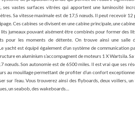
 ses vastes surfaces vitrées qui apportent une luminosité incr
ètres. Sa vitesse maximale est de 17,5 nœuds. Il peut recevoir 12
page. Ces cabines se divisent en une cabine principale, une cabine
 lits jumeaux pouvant aisément être combinés pour former des lit
s pour les moments de détente. On trouve ainsi une salle 
. Le yacht est équipé également d’un système de communication par
tructure en aluminium s’accompagnent de moteurs 1 X Wartsila. Sa 
17 nœuds. Son autonomie est de 6500 miles. Il est vrai que ses rés
teurs au mouillage permettant de profiter d’un confort exceptionnel
 sur l’eau. Vous trouverez ainsi des flyboards, deux voiliers, u
tiques, un seabob, des wakeboards…