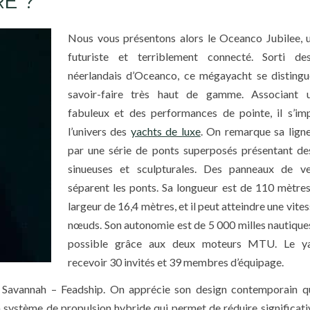
E ?
Nous vous présentons alors le Oceanco Jubilee, 
futuriste et terriblement connecté. Sorti des
néerlandais d’Oceanco, ce mégayacht se distingu
savoir-faire très haut de gamme. Associant 
fabuleux et des performances de pointe, il s’im
l’univers des
yachts de luxe
. On remarque sa lign
par une série de ponts superposés présentant de
sinueuses et sculpturales. Des panneaux de v
séparent les ponts. Sa longueur est de 110 mètre
largeur de 16,4 mètres, et il peut atteindre une vite
nœuds. Son autonomie est de 5 000 milles nautiques
possible grâce aux deux moteurs MTU. Le y
recevoir 30 invités et 39 membres d’équipage.
e Savannah – Feadship. On apprécie son design contemporain q
 système de propulsion hybride qui permet de réduire significat