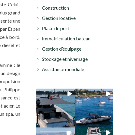
té. Celui-
Construction
plus grand
Gestion locative
ésente une
Place de port
é par Espen
ce à bord.
Immatriculation bateau
 diesel et
Gestion d’équipage
Stockage et hivernage
gamme : le
Assistance mondiale
e un design
propulsion
r Philippe
ssance est
t acier. Le
un spa, un