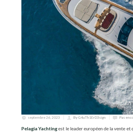
septembre 26, 2023
By G4uTh1ErD3sign
Pas enc
Pelagia Yachting
est le leader européen de la vente et d