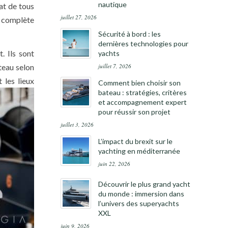
nautique
at de tous
juillet 27, 2026
e complète
Sécurité à bord : les
dernières technologies pour
. Ils sont
yachts
juillet 7, 2026
teau selon
 les lieux
Comment bien choisir son
bateau : stratégies, critères
et accompagnement expert
pour réussir son projet
juillet 3, 2026
L’impact du brexit sur le
yachting en méditerranée
juin 22, 2026
Découvrir le plus grand yacht
du monde : immersion dans
l’univers des superyachts
XXL
juin 9, 2026