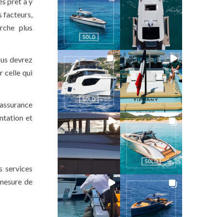
s prêt à y
 facteurs,
rche plus
ous devrez
 celle qui
e assurance
ntation et
s services
 mesure de