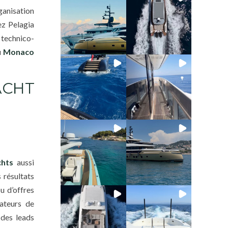
rganisation
ez Pelagia
 technico-
u
Monaco
ACHT
chts
aussi
 résultats
u d’offres
cateurs de
 des leads