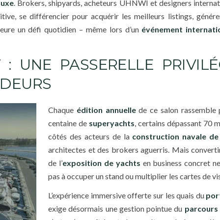
luxe
. Brokers, shipyards, acheteurs UHNWI et designers internat
ive, se différencier pour acquérir les meilleurs listings, génére
meure un défi quotidien – même lors d’un
événement internati
 UNE PASSERELLE PRIVILÉ
IDEURS
Chaque
édition annuelle
de ce salon rassemble p
centaine de
superyachts
, certains dépassant 70 m
côtés des acteurs de la
construction navale de
architectes et des brokers aguerris. Mais converti
de l’
exposition de yachts
en business concret ne
pas à occuper un stand ou multiplier les cartes de vis
L’expérience immersive offerte sur les quais du
por
exige désormais une gestion pointue du
parcours 