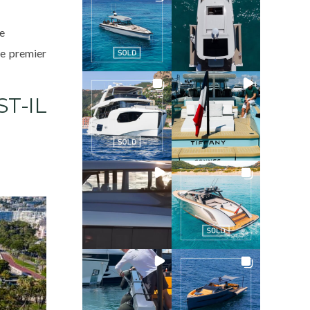
re
le premier
T-IL