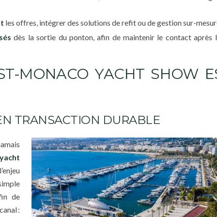
nt
les offres, intégrer des solutions de refit ou de gestion sur-mesu
isés
dès la sortie du ponton, afin de maintenir le contact après 
OST-MONACO YACHT SHOW ES
EN TRANSACTION DURABLE
jamais
yacht
’enjeu
 simple
fin de
canal :