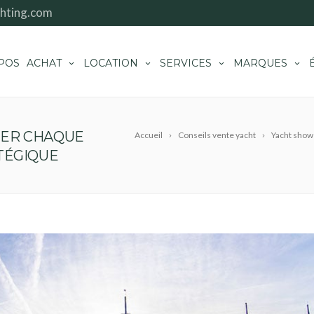
hting.com
POS
ACHAT
LOCATION
SERVICES
MARQUES
MER CHAQUE
Accueil
Conseils vente yacht
Yacht show
TÉGIQUE