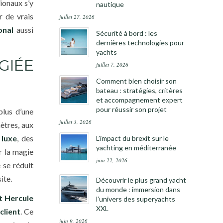
ionaux s’y
nautique
r de vrais
juillet 27, 2026
onal
aussi
Sécurité à bord : les
dernières technologies pour
yachts
GIÉE
juillet 7, 2026
Comment bien choisir son
bateau : stratégies, critères
et accompagnement expert
pour réussir son projet
lus d’une
juillet 3, 2026
ètres, aux
 luxe
, des
L’impact du brexit sur le
yachting en méditerranée
r la magie
juin 22, 2026
 se réduit
ite.
Découvrir le plus grand yacht
du monde : immersion dans
t Hercule
l’univers des superyachts
XXL
client
. Ce
juin 9, 2026