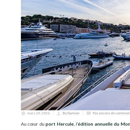
mars 29, 2026
By Damien
Pas encore de comment
Au cœur du
port Hercule
, l’
édition annuelle du Mo