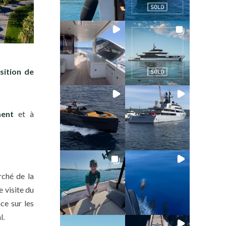
sition de
ent
et à
rché de la
e visite du
ce sur les
l.