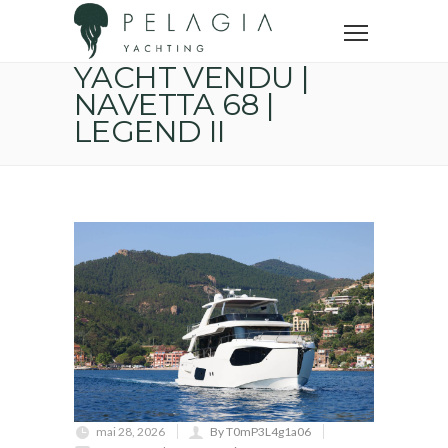
Accueil
Yachts vendus
YACHT VENDU | NAVETTA 68 | LEGEND II
YACHT VENDU |
NAVETTA 68 |
LEGEND II
mai 28, 2026
By T0mP3L4g1a06